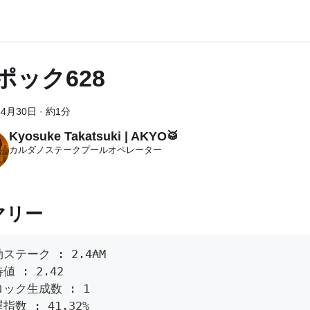
ポック628
年4月30日
·
約1分
Kyosuke Takatsuki | AKYO🥁
カルダノステークプールオペレーター
マリー
ステーク : 2.4₳M
値 : 2.42
ック生成数 : 1
指数 : 41.32%