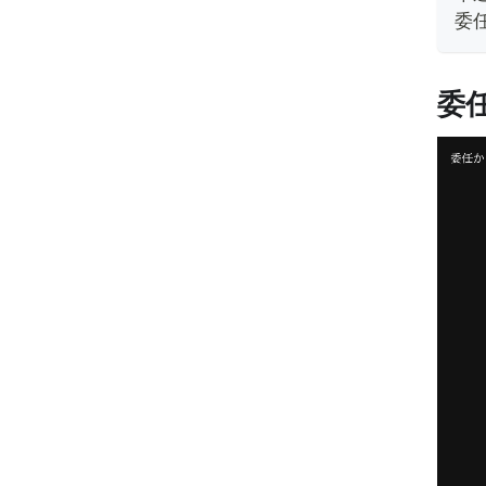
委任
委任サ