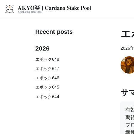
AKYO🥁 | Cardano Stake Pool
Recent posts
エ
2026
2026
エポック648
エポック647
エポック646
エポック645
サ
エポック644
有効
期待
ブロ
幸運