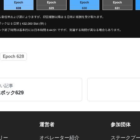
Epoch 628
い記事
ポック629
運営者
参加団体
リー
オペレーター紹介
ステークプ