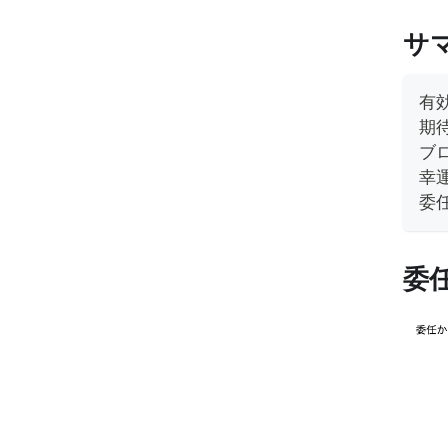
サ
有効
期待
ブロ
幸運
委任
委任サ