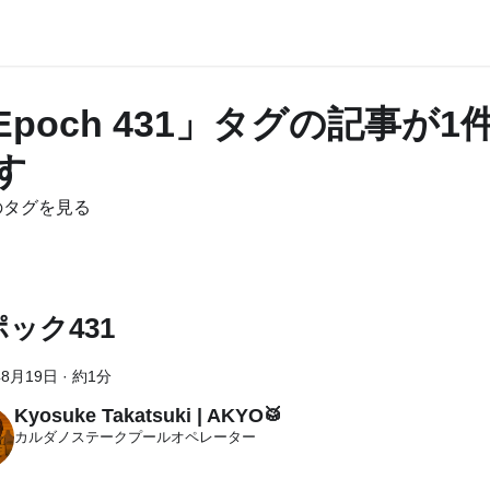
Epoch 431」タグの記事が
す
のタグを見る
ック431
年8月19日
·
約1分
Kyosuke Takatsuki | AKYO🥁
カルダノステークプールオペレーター